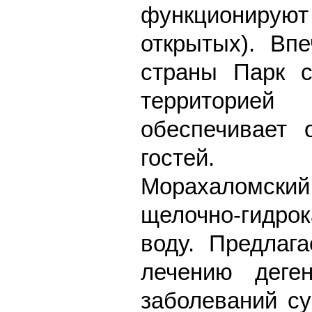
функционируют 
открытых). Вп
страны Парк 
территорией
обеспечивает 
гостей.
Морахаломск
щелочно-гидро
воду. Предлаг
лечению деге
заболеваний су