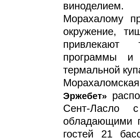
виноделием.
Морахалому пр
окружение, ти
привлекают 
программы и
термальной куп
Морахаломск
расп
Эржебет»
Сент-Ласло 
обладающими г
гостей 21 бас