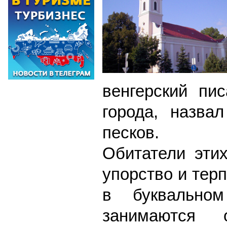
венгерский пи
города, назва
песков.
Обитатели эти
упорство и тер
в буквально
занимаются 