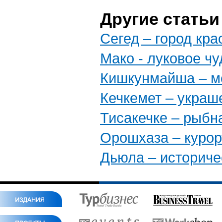
Другие стать
Сегед – город кр
Мако - луковое чу
Кишкунмайша – м
Кечкемет – укра
Тисакечке – рыбна
Орошхаза – курор
Дьюла – историче