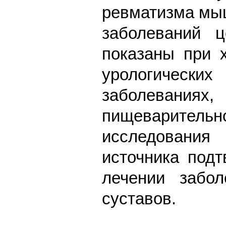
ревматизма мыш
заболеваний ц
показаны при х
урологичес
заболевания
пищеварител
исследования
источника под
лечении забо
суставов.