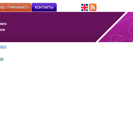
нес
ов
tion
»