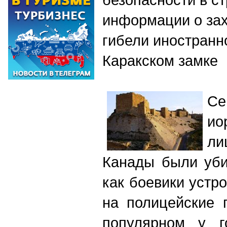
информации о зах
гибели иностранн
Каракском замке
Се
ио
ли
Канады были уби
как боевики устр
на полицейские 
популярном у г