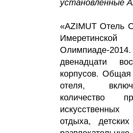
установленные A
«AZIMUT Отель С
Имеретинско
Олимпиаде-2014
двенадцати во
корпусов. Общая
отеля, вклю
количество пр
искусственны
отдыха, детских
развлекательну