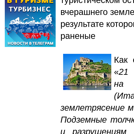
вчерашнего земле
результате которо
раненые
Как 
«
21
на
(Ит
землетрясение м
Подземные толчк
и разрушениям 