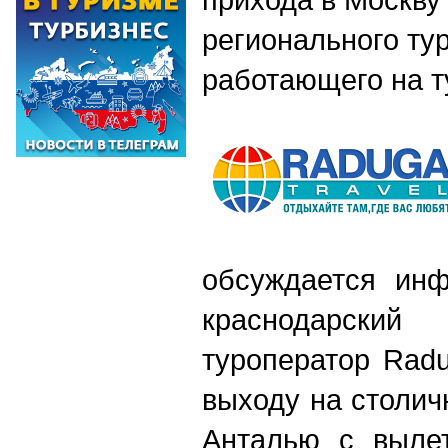
регионального ту
работающего на т
обсуждается инф
краснодарск
туроператор Radu
выходу на столич
Анталью с выле