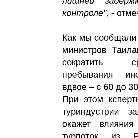
лишней задерж
контроле",
- отм
Как мы сообщали 
министров Таила
сократить с
пребывания ино
вдвое – с 60 до 3
При этом ксперт
туриндустрии з
окажет влияния
турпоток из 