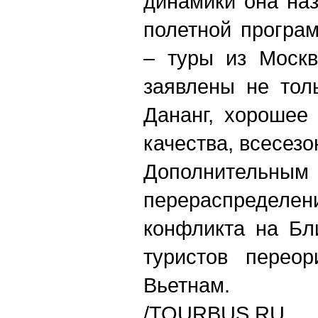
динамики она на
полетной програ
– туры из Москв
заявлены не тол
Дананг, хорошее
качества, всесез
Дополнительны
перераспределен
конфликта на Бл
туристов переор
Вьетнам.
/TOURBUS.RU