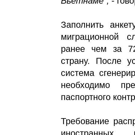
Вьетнаме",
- гов
Заполнить анкет
миграционной с
ранее чем за 7
страну. После у
система сгенери
необходимо пре
паспортного конт
Требование расп
иностранных 