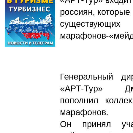
россиян, которые
существующих
марафонов-«мей
Генеральный дир
«АРТ-Тур» Д
пополнил колле
марафонов.
Он принял уч