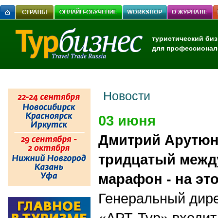
туристический биз
для профессионал
Новости
03 июня
Дмитрий Арутюн
тридцатый меж
марафон - на эт
Генеральный дире
«АРТ-Тур» входит