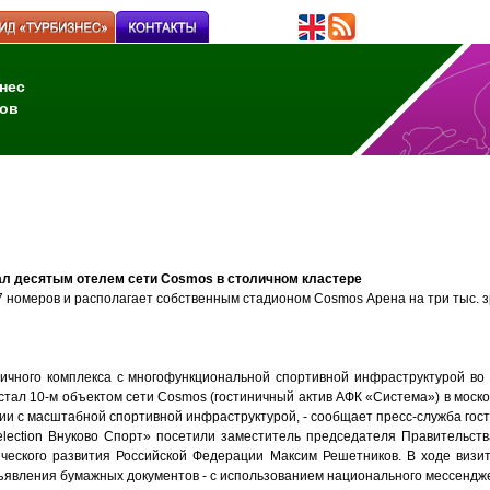
нес
ов
тал десятым отелем сети Cosmos в столичном кластере
7 номеров и располагает собственным стадионом Cosmos Арена на три тыс. 
ничного комплекса с многофункциональной спортивной инфраструктурой во
 стал 10-м объектом сети Cosmos (гостиничный актив АФК «Система») в моско
ии с масштабной спортивной инфраструктурой, - сообщает пресс-служба гос
lection Внуково Спорт»
посетили з
аместител
ь
председателя Правительств
еского развития Российской Федерации Максим Решетников
. В ходе виз
ъявления бумажных документов - с использованием национального мессендж