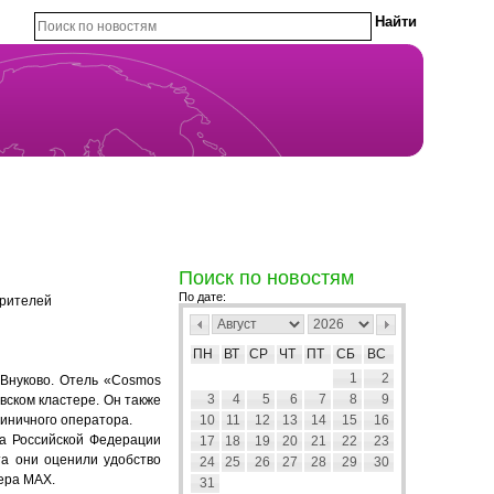
Поиск по новостям
По дате:
зрителей
ПН
ВТ
СР
ЧТ
ПТ
СБ
ВС
1
2
 Внуково. Отель «Cosmos
3
4
5
6
7
8
9
вском кластере. Он также
тиничного оператора.
10
11
12
13
14
15
16
а Российской Федерации
17
18
19
20
21
22
23
ита они
оценили удобство
24
25
26
27
28
29
30
ера MAX.
31