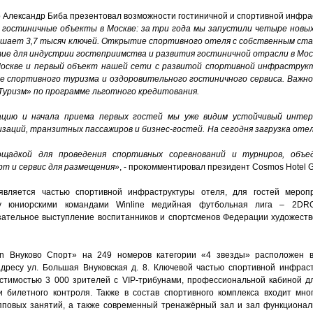
p
Александр Биба презентовал возможности гостиничной и спортивной инфра
гостиничные объекты в Москве: за три года мы запустили четыре новых
ышает 3,7 тысяч ключей. Открытие спортивного отеля с собственным ст
тие для индустрии гостеприимства и развития гостиничной отрасли в Мос
 Москве и первый объект нашей сети с развитой спортивной инфраструкт
е спортивного туризма и оздоровительного гостиничного сервиса. Важн
Туризм» по программе льготного кредитования.
ацию и начала приема первых гостей мы уже видим устойчивый интер
заций, транзитных пассажиров и бизнес-гостей. На сегодня загрузка оте
щадкой для проведения спортивных соревнований и турниров, объе
т и сервис для размещения»
, - прокомментировал президент Cosmos Hotel 
является частью спортивной инфраструктуры отеля, для гостей меро
у юниорскими командами Winline медийная футбольная лига – 2DR
ательное выступление воспитанников и спортсменов Федерации художеств
on Внуково Спорт» на 249 номеров категории «4 звезды» расположен 
дресу ул. Большая Внуковская д. 8. Ключевой частью спортивной инфрас
тимостью 3 000 зрителей с VIP-трибунами, профессиональной кабиной д
и билетного контроля. Также в состав спортивного комплекса входит мн
упповых занятий, а также современный тренажёрный зал и зал функционал