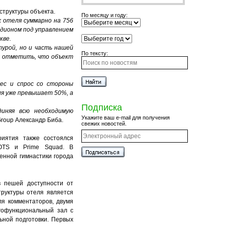
структуры объекта.
По месяцу и году:
 отеля суммарно на 756
адионом под управлением
кве.
урой, но и часть нашей
По тексту:
о отметить, что объект
ес и спрос со стороны
ля уже превышает 50%, а
Подписка
диняя всю необходимую
Укажите ваш e-mail для получения
Group Александр Биба.
свежих новостей.
приятия
также
состоялся
OTS и Prime Squad. В
енной гимнастики города
в пешей доступности от
труктуры отеля является
ля комментаторов, двумя
огофункциональный зал с
ьной подготовки. Первых