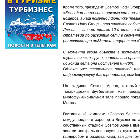
Кроме того, президент
Cosmos
Hotel
Grou
«
Ежегодно наша сеть открывает новые 
номеров, а наш номерной фонд уже прев
Cosmos Hotel Group – это знаковое собы
Для нас – это не только 10-й отель в
стратегии по развитию сети в сегмент
реализован при поддержке нацпроекта «
С момента ввода объекта в эксплуат
туристических групп, спортивных органи
до конца лета она достигнет 67-70%.
Объект уже становится знаковой пло
инфраструктуру для тренировок, комфор
Н
а стадионе Cosmos Арена, который 
товарищеский футбольный матч межд
многофункциональном зале прошло показ
Москвы.
Гостиничный комплекс
«
Cosmos Selecti
международного аэропорта Внуково по а
собственный стадион Cosmos Арена вмес
зонами контрольно-пропускных пунктов 
гардеробом и раздевалками, зал для гр