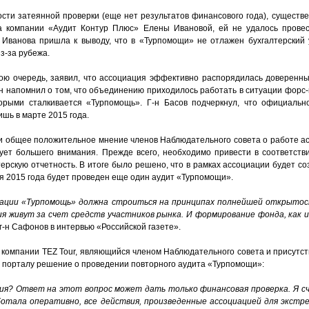
ости затеянной проверки (еще нет результатов финансового года), существ
а компании «Аудит Контур Плюс» Елены Ивановой, ей не удалось провес
 Иванова пришла к выводу, что в «Турпомощи» не отлажен бухгалтерский 
з-за рубежа.
вою очередь, заявил, что ассоциация эффективно распорядилась доверен
н напомнил о том, что объединению приходилось работать в ситуации форс-
торыми сталкивается «Турпомощь». Г-н Басов подчеркнул, что официальн
шь в марте 2015 года.
и общее положительное мнение членов Наблюдательного совета о работе а
ует большего внимания. Прежде всего, необходимо привести в соответств
терскую отчетность. В итоге было решено, что в рамках ассоциации будет со
ля 2015 года будет проведен еще один аудит «Турпомощи».
ации «Турпомощь» должна строиться на принципах полнейшей открытос
ия живут за счет средств участников рынка. И формирование фонда, как 
 г-н Сафонов в интервью «Российской газете».
 компании TEZ Tour, являющийся членом Наблюдательного совета и присут
 порталу решение о проведении повторного аудита «Турпомощи»:
ия? Ответ на этот вопрос может дать только финансовая проверка. Я с
отала оперативно, все действия, произведенные ассоциацией для экстр