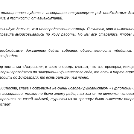
я полноценного аудита в ассоциации отсутствует ряд необходимых до
учив, в частности, от авиакомпаний.
нты идут дольше, чем непосредственно помощь. Я считаю, что в нынешне
правила вырисовывались по ходу работы. Но мы все старались, чтобы
 необходимые документы будут собраны, общественность убедится,
го фонда».
р компании «Астравел», в свою очередь, считает, что все проверки, иниц
верки проводятся по завершении финансового года, то есть в марте-апре
водить до 10 февраля, то есть раньше, чем нужно.
видимости, глава Ростуризма не очень доволен руководством «Турпомощи».
 ассоциации, многие не были этому рады, так как он не является человек
справился со своей задачей, туристы из-за границы были вывезены опер
ксперт.