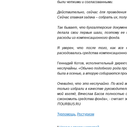
были четкими и согласованными.
Действительно, сейчас для проведени
Сейчас главная задача – собрать их, пол
Так бывает, что бухгалтерские докуме
делала свои первые шаги, поэтому ее 
расходы из компенсационного фонда.
Я уверен, что после того, как все
расходовались средства компенсационно
Геннадий Котов, исполнительный директо
неслучайны.
«Обычно подобного рода про
была в осенью, а вторую собираются про
Очевидно, что это неслучайно. По всей 
только избрали в качестве руководителя
мой взгляд, Вячеслав Басов полностью 
сэкономить средства фонда»,
- считает э
/TOURBUS.RU
Турпомощь
,
Ростуризм