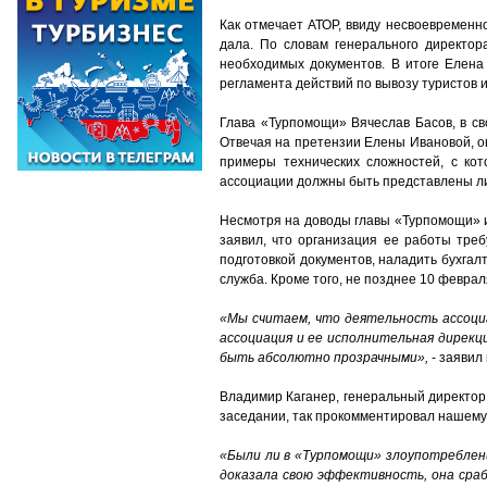
Как отмечает АТОР, ввиду несвоевременн
дала. По словам генерального директор
необходимых документов. В итоге Елена
регламента действий по вывозу туристов и
Глава «Турпомощи» Вячеслав Басов, в с
Отвечая на претензии Елены Ивановой, о
примеры технических сложностей, с ко
ассоциации должны быть представлены ли
Несмотря на доводы главы «Турпомощи» 
заявил, что организация ее работы треб
подготовкой документов, наладить бухгал
служба. Кроме того, не позднее 10 февра
«Мы считаем, что деятельность ассоци
ассоциация и ее исполнительная дирекц
быть абсолютно прозрачными»,
- заявил
Владимир Каганер, генеральный директор
заседании, так прокомментировал нашему
«Были ли в «Турпомощи» злоупотреблен
доказала свою эффективность, она сраб