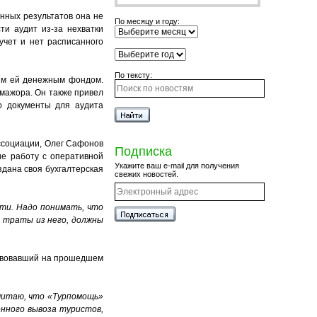
енных результатов она не
По месяцу и году:
ти аудит из-за нехватки
учет и нет расписанного
По тексту:
ным ей денежным фондом.
мажора. Он также привел
о документы для аудита
ссоциации, Олег Сафонов
Подписка
ие работу с оперативной
Укажите ваш e-mail для получения
здана своя бухгалтерская
свежих новостей.
ти. Надо понимать, что
и траты из него, должны
ствовавший на прошедшем
читаю, что «Турпомощь»
енного вывоза туристов,