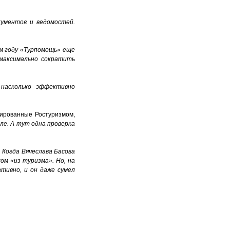
кументов и ведомостей.
м году «Турпомощь» еще
 максимально сократить
 насколько эффективно
иированные Ростуризмом,
ле. А тут одна проверка
 Когда Вячеслава Басова
ом «из туризма». Но, на
ативно, и он даже сумел