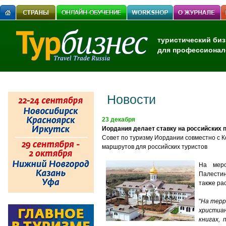
туристический биз
для профессионал
Новости
23 декабря
Иордания делает ставку на российских 
Совет
по
туризму
Иордании
совместно
с
К
маршрутов
для
российских
туристов
На меро
Палестин
также ра
"
На
терр
христиа
книгах
,