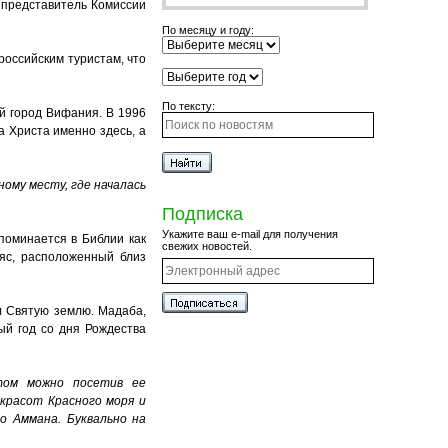
 представитель Комиссии
По месяцу и году:
российским туристам, что
По тексту:
й город Вифания. В 1996
а Христа именно здесь, а
ному
месту
,
где
началась
Подписка
Укажите ваш e-mail для получения
поминается в Библии как
свежих новостей.
ьяс, расположенный близ
л Святую землю. Мадаба,
ый год со дня Рождества
том
можно
посетив
ее
красот
Красного
моря
и
го
Аммана
.
Буквально
на