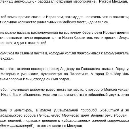
сленных
верующих»
, -
рассказал, открывая мероприятие, Рустом Мехджан,
той земли прочно связан с Израилем, потому для нас очень важно показать 
 большое количество уникальных библейских мест", - добавил он.
нь можно назвать расположенный на восточном берегу реки Иордан древни
ки позволили точно определить, что Иоанн Креститель жил и крестил Иисус
ние почти двух тысячелетий.
ломников
по
святым
местам
,
которые
хотят
прикоснуться
к
этому
уникаль
 Мехджан.
ки также активно посещают город Анджару на Галаадских холмах. Город у
 Матерью и учениками, путешествуя по Палестине. А город Тель-Мар-Ил
енем пророка Илии, отсюда он был родом.
ебо, получившая широкую известность как место, с которого Моисей увиде
р-Ильяс были объявлены местами паломничества в юбилейный двухтысячн
рией
и
культурой
,
а
также
удивительной
природой
.
Убедиться
в
э
набатейского
города
Петры
,
чудес
Мертвого
моря
,
долины
реки
Иордан
,
пных
отелей
,
торговых
центров
и
художественных
галерей
современно
ейших
цивилизаций
", - отметил также г-н Мехджан.