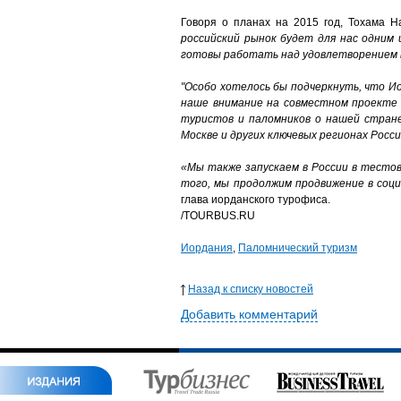
Говоря о планах на 2015 год, Тохама Н
российский рынок будет для нас одним 
готовы работать над удовлетворением в
"Особо хотелось бы подчеркнуть, что И
наше внимание на совместном проекте 
туристов и паломников о нашей стране
Москве и других ключевых регионах Росси
«Мы
также
запускаем
в
России
в
тесто
того
,
мы
продолжим
продвижение в
соц
глава иорданского турофиса.
/TOURBUS.RU
Иордания
,
Паломнический туризм
Назад к списку новостей
Добавить комментарий