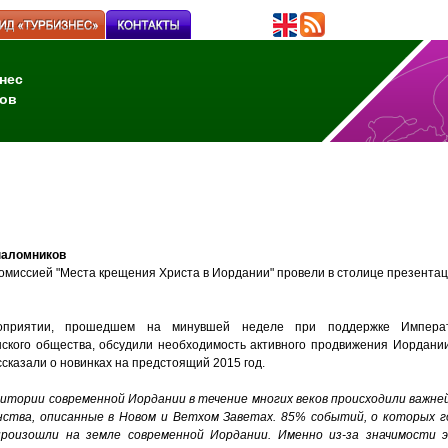
нес
ов
паломников
омиссией
"
Места
крещения
Христа
в
Иордании
"
провели
в
столице
презента
приятии, прошедшем на минувшей неделе при поддержке Императо
ского общества, обсудили необходимость активного продвижения Иордании
ссказали о новинках на предстоящий 2015 год.
итории
современной
Иордании
в
течение
многих
веков
происходили
важне
нства
,
описанные
в
Новом
и
Ветхом
Заветах
. 85%
событий
,
о
которых
г
произошли
на
земле
современной
Иордании
.
Именно
из
-
за
значимости