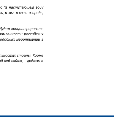
что
"в наступающем году
, и мы, в свою очередь,
ы будем концентрировать
домленности российских
подобных мероприятий в
льностях
страны
.
Кроме
ый
веб
-
сайт
», - добавила