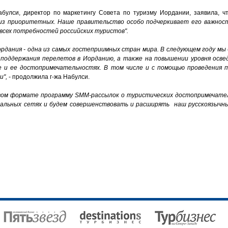
абулси, директор по маркетингу Совета по туризму Иордании, заявила, 
из приоритетных. Наше правительство особо подчеркивает его важность
сех потребностей российских туристов".
ордания - одна из самых гостеприимных стран мира. В следующем году м
поддержания перелетов в Иорданию, а также на повышении уровня осве
 и ее достопримечательностях. В том числе и с помощью проведения 
и",
- продолжила г-жа Набулси.
вом
формате
программу
SMM-
рассылок
о
туристических
достопримечате
иальных
сетях
и
будем
совершенствовать
и
расширять
наш
русскоязычн