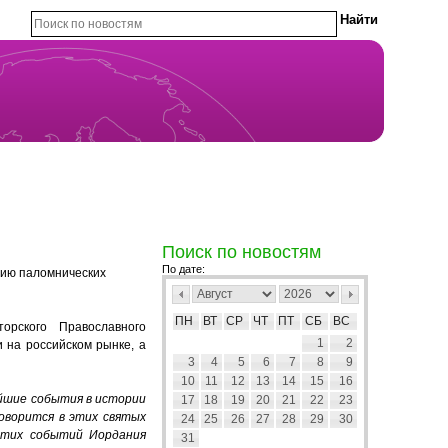
Поиск по новостям
По дате:
цию
паломнических
ПН
ВТ
СР
ЧТ
ПТ
СБ
ВС
рского Православного
1
2
 на российском рынке, а
3
4
5
6
7
8
9
10
11
12
13
14
15
16
йшие
события
в
истории
17
18
19
20
21
22
23
оворится
в
этих
святых
24
25
26
27
28
29
30
этих
событий
Иордания
31