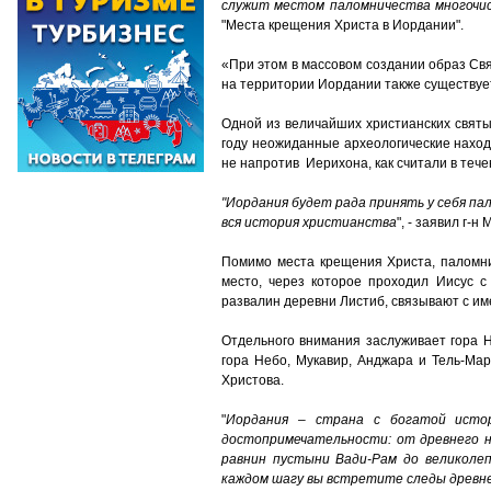
служит
местом
паломничества
многочи
"Места крещения Христа в Иордании".
«При этом в массовом создании образ Свя
на территории Иордании также существует
Одной из величайших христианских святы
году неожиданные археологические наход
не напротив Иерихона, как считали в тече
"
Иордания
будет
рада
принять
у
себя
па
вся
история
христианства
", - заявил г-н
Помимо места крещения Христа, паломни
место, через которое проходил Иисус с
развалин деревни Листиб, связывают с им
Отдельного внимания заслуживает гора Н
гора Небо, Мукавир, Анджара и Тель-Ма
Христова.
"
Иордания
–
страна
с
богатой
исто
достопримечательности
:
от
древнего
равнин
пустыни
Вади
-
Рам
до
великоле
каждом
шагу
вы
встретите
следы
древн