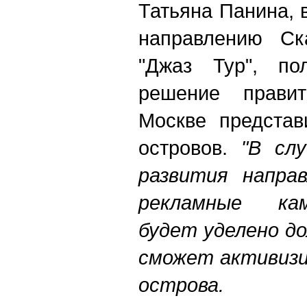
Татьяна Панина,
направлению Ск
"Джаз Тур", по
решение правит
Москве представ
островов.
"
В
слу
развития
направ
рекламные
ка
будет
уделено
д
сможет
активиз
острова
.