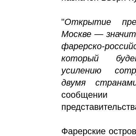
"
Открытие
пр
Москве
—
значи
фарерско
-
россий
который
буд
усилению
сотр
двумя
странам
сообщении
представительств
Фарерские остров