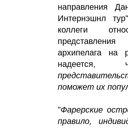
направления Да
Интернэшнл тур"
коллеги отно
представления 
архипелага на 
надеется
представительс
поможет
их
попу
"
Фарерские
остр
правило
,
индиви