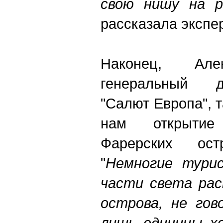
свою
нишу
на
р
рассказала экспер
Наконец, Але
генеральный д
"Салют Европа", 
нам открытие 
Фарерских ос
"
Немногие
тури
части
света
ра
острова
,
не
гов
лишь
единицы
х