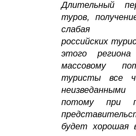
Длительный
пе
туров
,
получени
слабая
российских
тури
этого
региона
массовому
по
туристы
все
неизведанными
потому
при
представительс
будет
хорошая