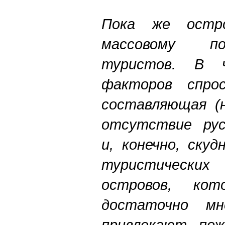
Пока
же
остр
массовому
п
туристов
.
В
факторов
спро
составляющая
(
отсутствие
ру
и
,
конечно
,
скуд
туристических
островов
,
кот
достаточно
мн
привлекают
,
пож