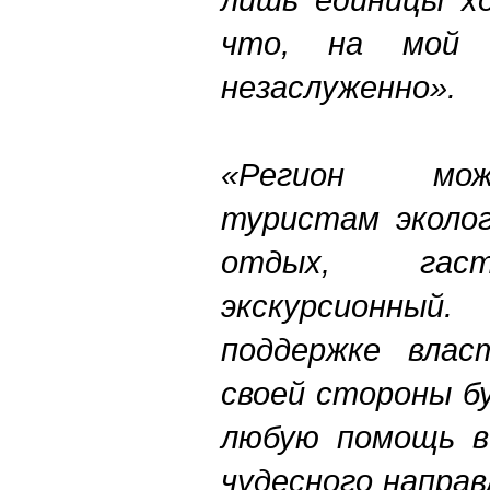
что
,
на
мой
н
е
заслуженно
»
.
«
Регион
мо
туристам
эколо
отдых
,
гас
экскурсионный
поддержке
влас
своей
стороны
б
любую
помощь
в
чудесного
направ