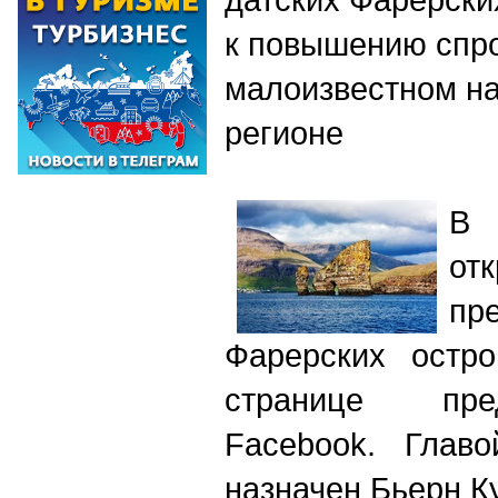
к повышению спро
малоизвестном на
регионе
В 
от
пр
Фарерских остро
странице пре
Facebook. Главо
назначен Бьерн К