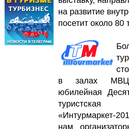
на развитие внутр
посетит около 80 
Бо
ту
ст
в залах МВЦ
юбилейная Деся
туристск
«Интурмаркет-20
нам организатор