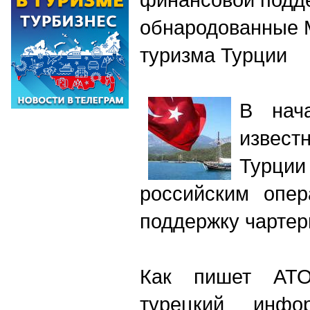
обнародованные 
туризма Турции
В нач
извест
Турц
российским опер
поддержку чартер
Как пишет АТ
турецкий инфо