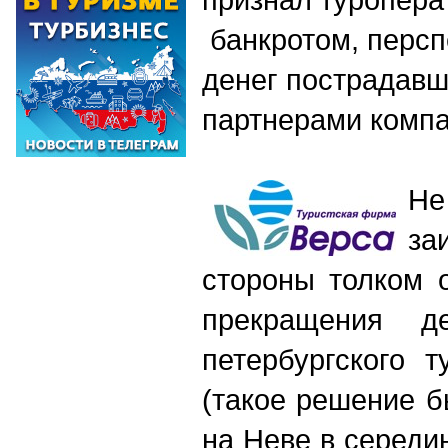
банкротом, персп
денег пострадавш
партнерами комп
Н
за
стороны толком 
прекращения д
петербургского 
(такое решение б
на Неве в середи