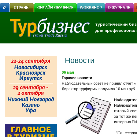
туристический биз
для профессионал
Новости
06 мая
Горячие новости
Наблюдательный совет не принял отчет «
Директор турфирмы получила 10 млн руб.
Наблюдател
Наблюдател
который сос
за тот же п
интервью РИ
"
Со сторо