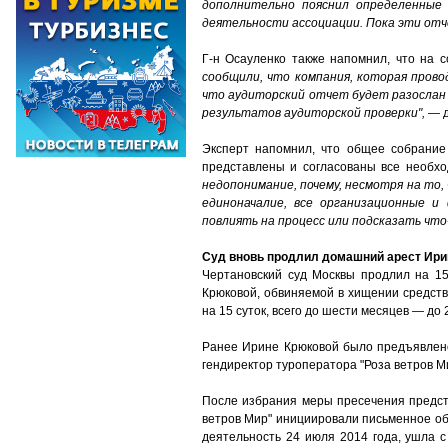
дополнительно пояснил определенные
деятельности ассоциации. Пока эти от
Г-н Осауленко также напомнил, что на 
сообщили, что компания, которая провод
что аудиторский отчет будет разослан в
результатов аудиторской проверки",
— д
Эксперт напомнил, что общее собрание 
представлены и согласованы все необхо
недопонимание, почему, несмотря на то,
единоначалие, все организационные и
повлиять на процесс или подсказать что
Суд вновь продлил домашний арест Ир
Чертановский суд Москвы продлил на 15
Крюковой, обвиняемой в хищении средств
на 15 суток, всего до шести месяцев — до 
Ранее Ирине Крюковой было предъявлено 
гендиректор туроператора "Роза ветров М
После избрания меры пресечения предста
ветров Мир" инициировали письменное об
деятельность 24 июля 2014 года, ушла 