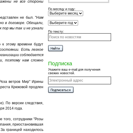
ражены не все стороны
По месяцу и году:
едставлен не был. "
Нам
но в договоре. Обещали,
 пор мы так и не узнали
По тексту:
о к этому времени будут
состоянии. Есть легкое
рганизации соблюдается
и, поэтому нам сложно
Подписка
Укажите ваш e-mail для получения
свежих новостей.
"Роза ветров Мир" Ирины
ареста Крюковой продлен
). По версии следствия,
ря 2014 года.
 того, сотрудники "Розы
мпания, приостановившая
 За границей находилось