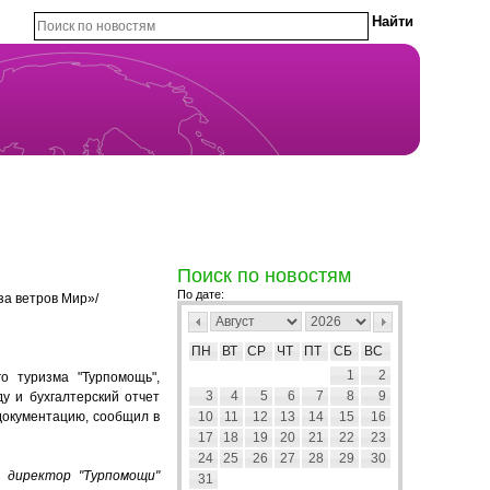
Поиск по новостям
По дате:
за ветров Мир»/
ПН
ВТ
СР
ЧТ
ПТ
СБ
ВС
1
2
о туризма "Турпомощь",
3
4
5
6
7
8
9
у и бухгалтерский отчет
документацию, сообщил в
10
11
12
13
14
15
16
17
18
19
20
21
22
23
24
25
26
27
28
29
30
 директор "Турпомощи"
31