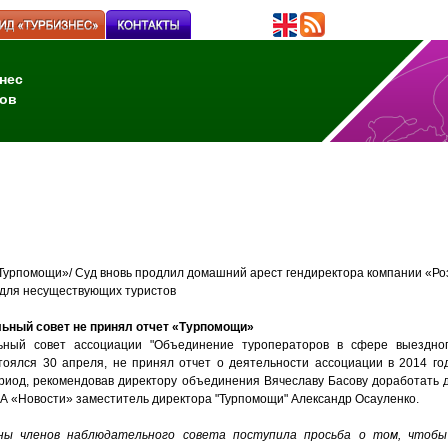
нес
ов
Турпомощи»/ Суд вновь продлил домашний арест гендиректора компании «Ро
 для несуществующих туристов
ьный совет не принял отчет «Турпомощи»
ьный совет ассоциации "Объединение туроператоров в сфере выездног
тоялся 30 апреля, не принял отчет о деятельности ассоциации в 2014 год
ериод, рекомендовав директору объединения Вячеславу Басову доработать 
А «Новости» заместитель директора "Турпомощи" Александр Осауленко.
ны членов наблюдательного совета поступила просьба о том, чтобы