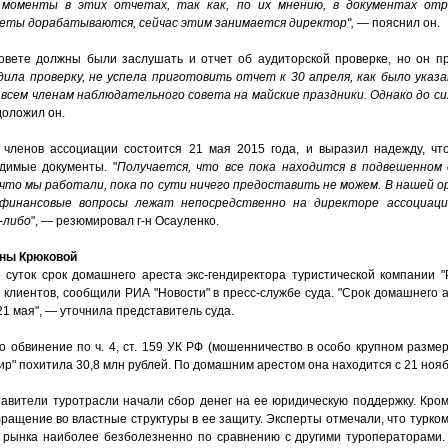
 моменты в этих отчетах, так как, по их мнению, в документах от
четы дорабатываются, сейчас этим занимается директор",
— пояснил он.
совете должны были заслушать и отчет об аудиторской проверке, но он пр
ила проверку, не успела приготовить отчет к 30 апреля, как было указа
сем членам наблюдательного совета на майские праздники. Однако до сих
оложил он.
членов ассоциации состоится 21 мая 2015 года, и выразил надежду, чт
димые документы. "
Получается, что все пока находится в подвешенном 
 что мы работали, пока по сути ничего предоставить не можем.
В нашей о
 финансовые вопросы лежат непосредственно на директоре ассоциаци
-либо
", — резюмировал г-н Осауленко.
ины Крюковой
 суток срок домашнего ареста экс-гендиректора туристической компании 
 клиентов, сообщили РИА "Новости" в пресс-службе суда. "Срок домашнего 
21 мая", — уточнила представитель суда.
обвинение по ч. 4, ст. 159 УК РФ (мошенничество в особо крупном размере
ир" похитила 30,8 млн рублей. По домашним арестом она находится с 21 нояб
вители туротрасли начали сбор денег на ее юридическую поддержку. Кроме
ращение во властные структуры в ее защиту.
Эксперты отмечали, что турко
с рынка наиболее безболезненно по сравнению с другими туроператорами.