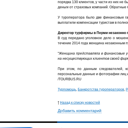
порядка 130 клиентов, у части из них не 
деньги от страховых компаний. Обратные 
У туроператора было две финансовые га
выплатили компенсации туристам в полно
Директор турфирмы в Перми незаконно п
В суд передано уголовное дело о мошенн
течение 2014 года женщина незаконным пу
"
Женщина представляла в финансовые у
на несуществующих клиентов своей фи
При этом, по данным следователей, к
персональные данные и фотографии лиц и
/TOURBUS.RU
Турпомощь
,
Банкротства туроператоров
,
Р
Назад к списку новостей
Добавить комментарий