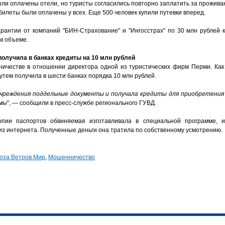
были оплачены отели, но туристы согласились повторно заплатить за прожива
билеты были оплачены у всех. Еще 500 человек купили путевки вперед.
рантии от компаний "БИН-Страхование" и "Ингосстрах" по 30 млн рублей 
м объеме.
олучила в банках кредиты на 10 млн рублей
ичестве в отношении директора одной из туристических фирм Перми. Как 
тем получила в шести банках порядка 10 млн рублей.
чреждения поддельные документы и получала кредиты для приобретения
рмы
", — сообщили в пресс-службе регионального ГУВД.
опии паспортов обвиняемая изготавливала в специальной программе,
з интернета. Полученные деньги она тратила по собственному усмотрению.
оза Ветров Мир
,
Мошенничество