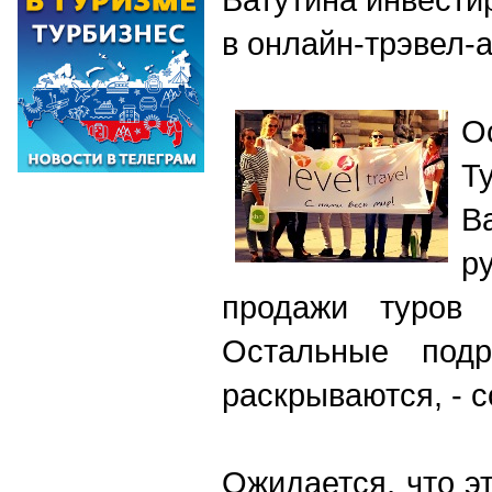
в онлайн-трэвел-а
О
Т
В
р
продажи туров о
Остальные подр
раскрываются, - с
Ожидается, что э