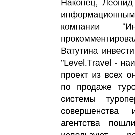
Наконец, Леонид
информацион
компании "
прокомментирова
Ватутина инвестир
"Level.Travel - н
проект из всех о
по продаже тур
системы туропе
совершенства 
агентства пошл
используют р