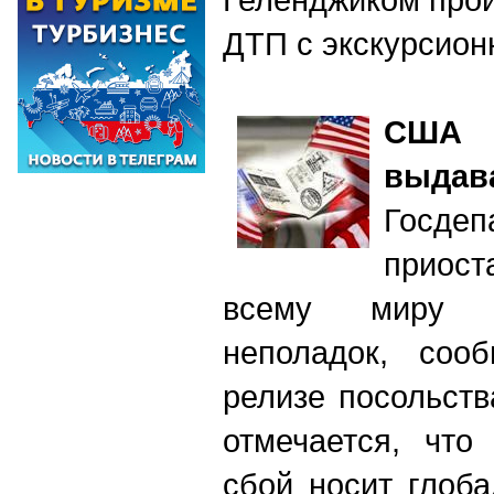
ДТП с экскурсио
США
выдав
Госд
приост
всему миру и
неполадок, соо
релизе посольств
отмечается, что
сбой носит глоб