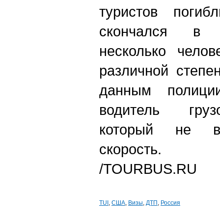
туристов погиб
скончался в 
несколько челов
различной степе
данным полици
водитель груз
который не в
скорость.
/TOURBUS.RU
TUI
,
США
,
Визы
,
ДТП
,
Россия