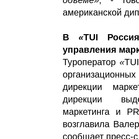
американской дип
В
«
TUI Росси
управления марк
Туроператор
«
TUI
организацион
дирекции марке
дирекции выд
маркетинга и PR
возглавила Вале
сообщает пресс-