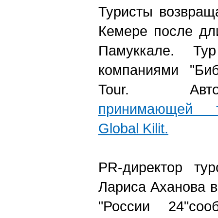
Туристы возвращ
Кемере после дл
Памуккале. Ту
компаниями "Би
Tour. Автоб
принимающей т
Global Kilit.
PR-директор тур
Лариса Аханова 
"России 24"соо