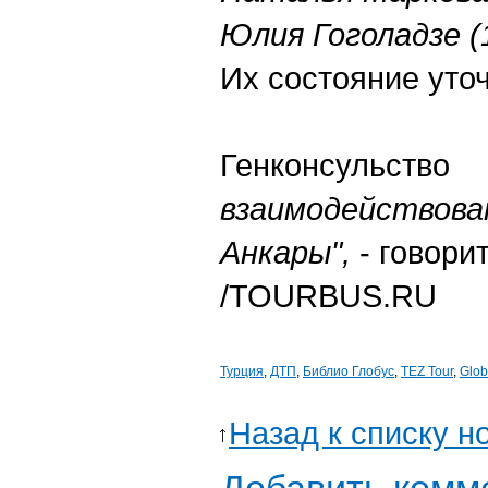
Юлия Гоголадзе (1
Их состояние уто
Генконсульс
взаимодействов
Анкары",
- говори
/TOURBUS.RU
Турция
,
ДТП
,
Библио Глобус
,
TEZ Tour
,
Globa
Назад к списку н