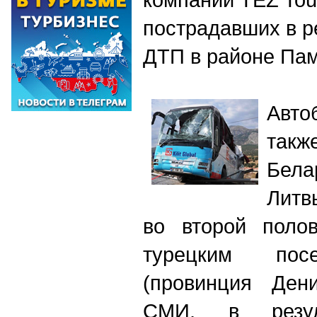
пострадавших в р
ДТП в районе Па
Авто
так
Бела
Литв
во второй пол
турецким пос
(провинция Де
СМИ, в резу