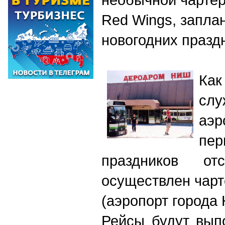
Red Wings, запла
новогодних празд
Как
слу
аэр
пе
праздников отс
осуществлен чар
(аэропорт города 
Рейсы будут вып