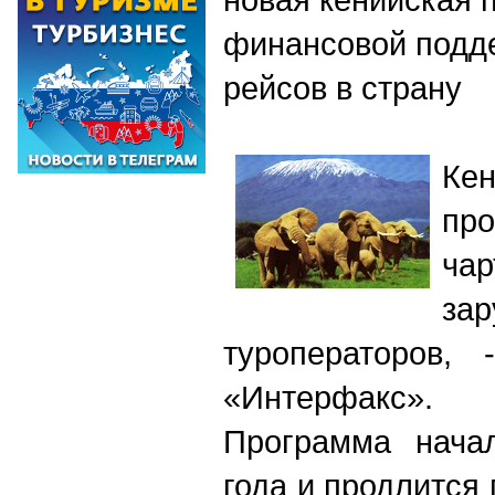
финансовой подд
рейсов в страну
Ке
пр
ча
за
туроператоров, 
«Интерфакс».
Программа нача
года и продлится 