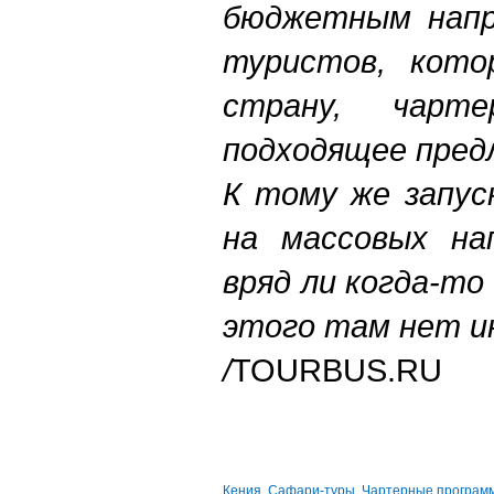
бюджетным напр
туристов, кот
страну, чар
подходящее пред
К тому же запус
на массовых нап
вряд ли когда-то
этого там нет 
/
TOURBUS.RU
Кения
,
Сафари-туры
,
Чартерные програм