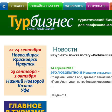
туристический биз
для профессионал
Новости
Результаты поиска по тегу «PortAventura
14 апреля 2017
ЭТО ЛЮБОПЫТНО: В Испании открылся пе
Создание Ferrari Land, третьего тематиче
«Пор
т
Авентура», потребовало инвестици
...
Найдено: 1