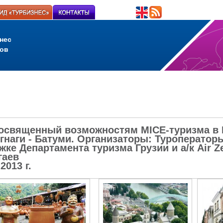
нес
ов
освященный возможностям MICE-туризма в Г
игнаги - Батуми. Организаторы: Туроператор
жке Департамента туризма Грузии и а/к Air Z
гаев
2013 г.