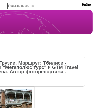
рузии. Маршрут: Тбилиси -
ы "Мегаполюс турс" и GTM Travel
ena. Автор фоторепортажа -