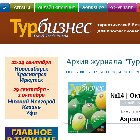
туристический биз
для профессионал
Архив журнала "Тур
0000
2006
2007
2008
2009
2010
2
№14 | Ок
Онлайн-в
Тема но
Аэроп