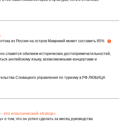
й
рпотока из России на остров Маврикий может составить 85%
но славится обилием исторических достопримечательностей,
ться английскому языку, всевозможными концертами и
тельства Словацкого управления по туризму в РФ ЛЮБИЦА
 это классический stratup»
» о том, что он успел сделать за месяц руководства