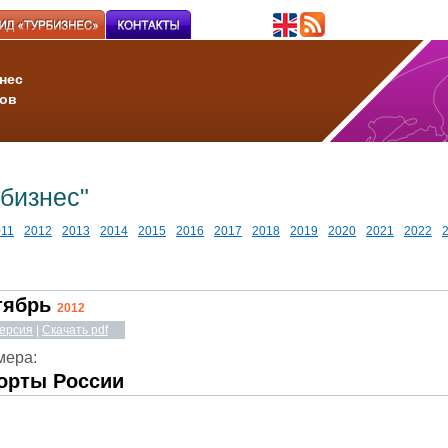
нес
ов
бизнес"
011
2012
2013
2014
2015
2016
2017
2018
2019
2020
2021
2022
тябрь
2012
ерсия
|
Скачать pdf
мера:
орты России