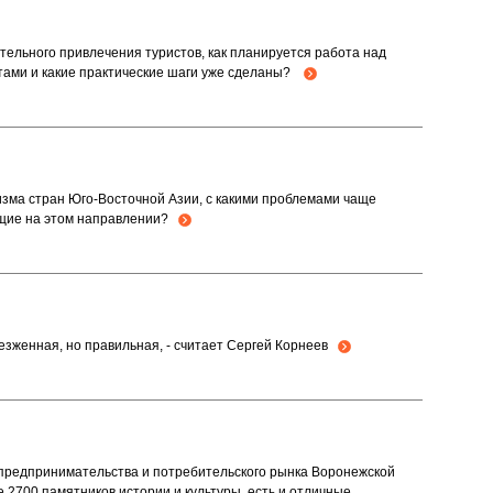
тельного привлечения туристов, как планируется работа над
тами и какие практические шаги уже сделаны?
зма стран Юго-Восточной Азии, с какими проблемами чаще
ающие на этом направлении?
аезженная, но правильная, - считает Сергей Корнеев
предпринимательства и потребительского рынка Воронежской
е 2700 памятников истории и культуры, есть и отличные