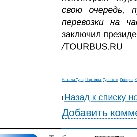
свою очередь, 
перевозки на ча
заключил президе
/
TOURBUS.RU
Натали Турс
,
Чартеры
,
Турпоток
,
Греция
,
К
Назад к списку н
Добавить комм