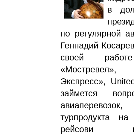
в дол
прези
по регулярной а
Геннадий Косарев
своей рабо
«Мостревел»,
Экспресс», Unite
займется вопр
авиаперевозо
турпродукта на
рейсови вз