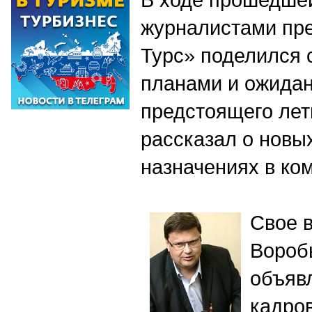
журналистами пр
Турс» поделился 
планами и ожидан
предстоящего летн
рассказал о новы
назначениях в ко
Свое в
Вор
объ
кадро