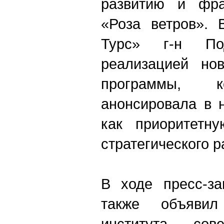
развитию и фра
«Роза ветров». 
Турс» г-н Под
реализацией нов
программы, к
анонсировала в 
как приоритетн
стратегического 
В ходе пресс-за
также объяви
института сове