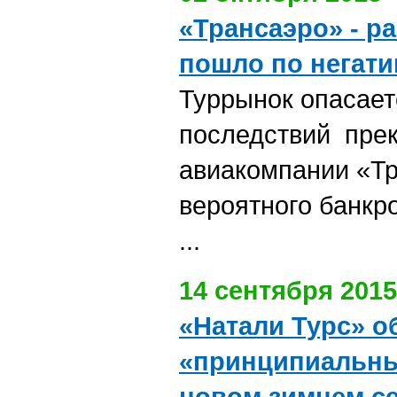
«Трансаэро» - р
пошло по негат
Туррынок опасае
последствий пре
авиакомпании «Тр
вероятного банкр
...
14 сентября 2015
«Натали Турс» о
«принципиальны
новом зимнем с