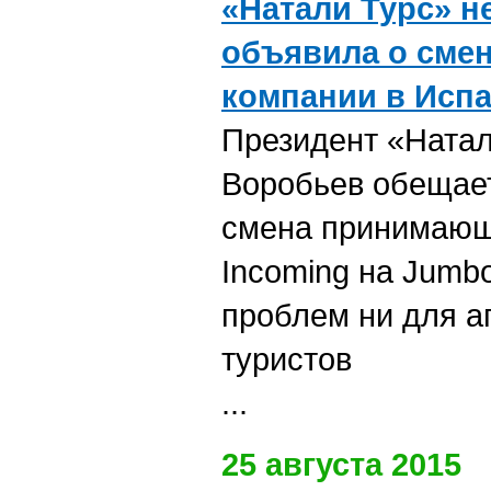
«Натали Турс» 
объявила о сме
компании в Исп
Президент «Ната
Воробьев обещает
смена принимающ
Incoming на Jumbo
проблем ни для аг
туристов
...
25 августа 2015