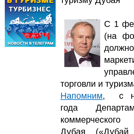
С 1 фе
(на фо
должн
марке
управ
торговли и туриз
Напомним
, с на
года Департ
коммерческого 
Дубая («Дубай 