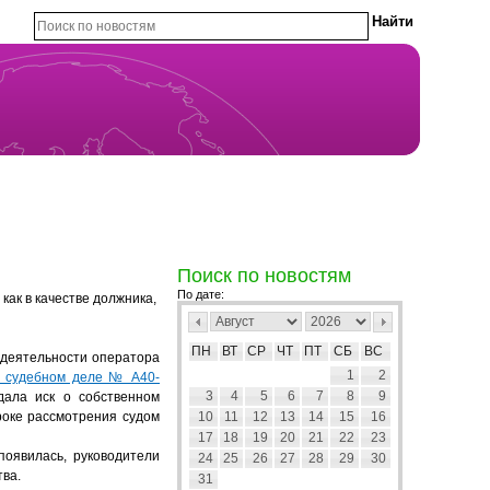
Поиск по новостям
По дате:
как в качестве должника,
ПН
ВТ
СР
ЧТ
ПТ
СБ
ВС
 деятельности оператора
1
2
 судебном деле № А40-
3
4
5
6
7
8
9
ала иск о собственном
сроке рассмотрения судом
10
11
12
13
14
15
16
17
18
19
20
21
22
23
появилась, руководители
24
25
26
27
28
29
30
тва.
31