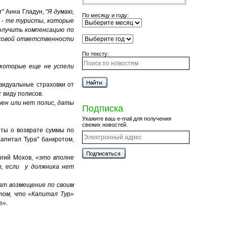
 Анна Гладун, "
Я думаю,
По месяцу и году:
т - те туристы, которые
олучить компенсацию по
ансовой ответственности
По тексту:
 которые еще не успели
видуальные страховки от
 виду полисов.
чен или нет полис, даты
Подписка
Укажите ваш e-mail для получения
свежих новостей.
нты о возврате суммы по
апитал Тура" банкротом,
ргий Мохов,
«это вполне
т, если у должника нет
ат возмещение по своим
том, что «Капитал Тур»
е».