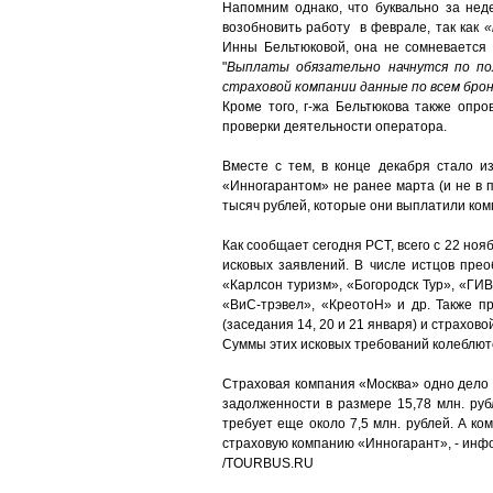
Напомним однако, что буквально за нед
возобновить работу в феврале, так как
«
Инны Бельтюковой, она не сомневается 
"
Выплаты обязательно начнутся по по
страховой компании данные по всем брон
Кроме того, г-жа Бельтюкова также опр
проверки деятельности оператора.
Вместе с тем, в конце декабря стало 
«Инногарантом» не ранее марта (и не в 
тысяч рублей, которые они выплатили комп
Как сообщает сегодня РСТ, всего с 22 но
исковых заявлений. В числе истцов пре
«Карлсон туризм», «Богородск Тур», «ГИ
«ВиС-трэвел», «КреотоН» и др. Также п
(заседания 14, 20 и 21 января) и страхов
Суммы этих исковых требований колеблются
Страховая компания «Москва» одно дело 
задолженности в размере 15,78 млн. руб
требует еще около 7,5 млн. рублей. А ко
страховую компанию «Инногарант», - инф
/TOURBUS.RU