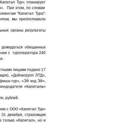
«Капитал Тур» планирует
».
При этом, по словам
лиентам "Капитал Тура":
нтов, мы предоставили
льные органы результаты
е дожидаться обещанных
ании с туроператора 240
а.
астными лицами подано 17
аря), «Дойчегрупп ЛТД»,
Афиша-тур», «Эй энд Эй»,
арендодателя «Капитала»
н. рублей.
нии с ООО «Капитал Тур»
 31 декабря, страховщик
е только «Капитал», но и