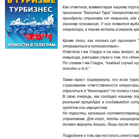
Как отметила, комментируя нашему порта
признание "Капитал Тура" банкротом ни
приобрели страховку от невыезда, где
данному основанию. У них появится выб
оператора, а также встать в очередь кр
Кроме того, как только суд признает 
отправиться в путешествие».
Ответила г-жа Гладун и на наш вопрос, 
невыезда, учитывая слухи о том, что «Инн
По словам г-жи Гладун,
"каждый случай н
поездки и т.д."
Также юрист подчеркнула, что если тур
страхованию ответственности оператора,
обратиться в "Инногарант" по полису стра
В свою очередь, как сообщил нашему по
реальная процедура в создавшейся сит
средств или имущества.
Но туристы, купившие соответствующую
страховкам. Для того, чтобы иницииро
должен вернуть деньги. Лишь после того
Подробнее о том, как поступать агентств