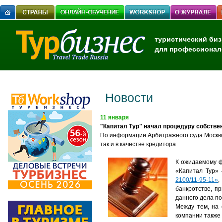
туристический биз
для профессионал
Новости
11 января
"Капитал Тур" начал процедуру собстве
По информации Арбитражного суда Москвы,
так и в качестве кредитора
К ожидаемому ф
«Капитал Тур» 
2100/11-95-11»
,
банкротстве, пр
данного дела по
Между тем, на 
компании также 