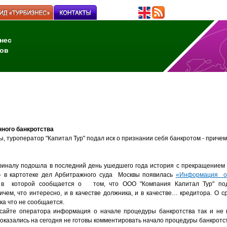
нес
ов
нного банкротства
 туроператор "Капитал Тур" подал иск о признании себя банкротом - причем 
иналу подошла в последний день ушедшего года история с прекращением
- в картотеке дел Арбитражного суда Москвы появилась
«Информация о
 в которой сообщается о том, что ООО "Компания Капитал Тур" под
ичем, что интересно, и в качестве должника, и в качестве… кредитора. О 
ка что не сообщается.
сайте оператора информация о начале процедуры банкротства так и не 
оказались на сегодня не готовы комментировать начало процедуры банкротс