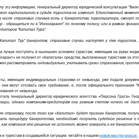
лу эту информацию, генеральный директор юридической консультации "Визит"
чего кардинального в судьбе туристов не изменит. Единственный момен
 в числе страховых случаев есть и банкротство туроператора, смогут п
ор - обращаться ли в "Инногарант" по личному полису, или в рамках фин
едиторов "Капитал Тура".
"Капитал Тур" банкротом, страховые случаи наступят у тех туристов,
как лучше поступить в нынешних условиях туристам, имеющим на руках инди
огарант» не получил от «Капитала» средства, выплаченные туристами за этот
ужно рассматривать индивидуально, учитывать сроки страхования, пропла
исты, имеющие индивидуальные страховки от невыезда, уже подали докуме
 они могут отозвать свое требование, и, после официального признания "К
хования от невыезда.
рталу генеральный директор юридического агентства «Персона Грата» Гео
уации, однако компаниям-кредиторам она ровным счетом ничего не дас
 страховку, после того как «Капитал» будет признан банкротом, получ
вать процедуру банкротства, необходимо получить судебное решение о 
, как компания это решение не исполнит, можно говорить о ее банкротств
ам и туристам в создавшейся ситуации, читайте в нашем
новом мастер-классе.