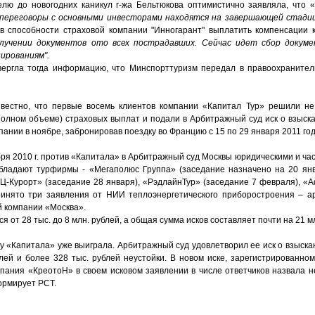
елю до новогодних каникул г-жа Бельтюкова оптимистично заявляла, что 
переговоры с основными инвесторами находятся на завершающей стадии
в способности страховой компании "Инногарант" выплатить компенсации к
лучении документов ото всех пострадавших. Сейчас идет сбор докуме
ированиям".
овергла тогда информацию, что Минспорттуризм передал в правоохраните
известно, что первые восемь клиентов компании «Капитал Тур» решили н
полном объеме) страховых выплат и подали в Арбитражный суд иск о взыск
ании в ноябре, забронировав поездку во Францию с 15 по 29 января 2011 год
ября 2010 г. против «Капитала» в Арбитражный суд Москвы юридическими и ч
обладают турфирмы - «Мегаполюс Группа» (заседание назначено на 20 янв
ВЦ-Курорт» (заседание 28 января), «РэдлайнТур» (заседание 7 февраля), «
ринято три заявления от НИИ теплоэнергетического приборостроения – 
ой компании «Москва».
 от 28 тыс. до 8 млн. рублей, а общая сумма исков составляет почти на 21 мл
у «Капитала» уже выиграла. Арбитражный суд удовлетворил ее иск о взыска
лей и более 328 тыс. рублей неустойки. В новом иске, зарегистрированном
мпания «КреотоН» в своем исковом заявлении в числе ответчиков назвала н
ормирует РСТ.