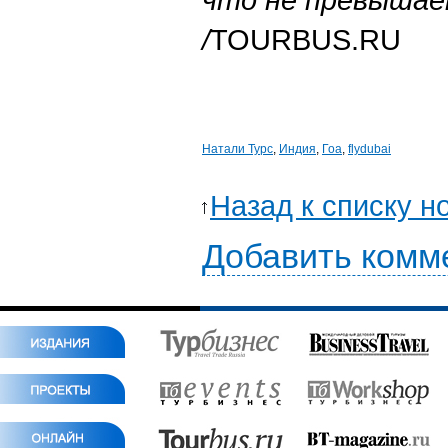
/
TOURBUS.RU
Натали Турс
,
Индия
,
Гоа
,
flydubai
Назад к списку н
Добавить комм