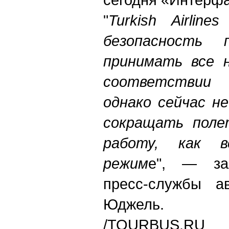
"
Turkish Airlin
безопасность
принимать все 
соответствии 
однако сейчас н
сокращать поле
работу, как в
режим
е", — зая
пресс-службы а
Юджель.
/TOURBUS.RU