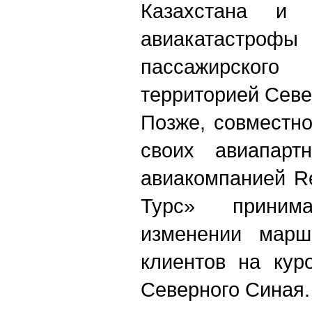
Казахстана и
авиакатастр
пассажирско
территорией Севе
Позже, совместн
своих авиапарт
авиакомпанией R
Турс» прини
изменении марш
клиентов на кур
Северного Синая.