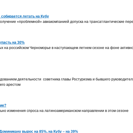
собирается летать на Кубу
олучение «проблемной» авиакомпанией допуска на трансатлантические пер
упасть на 30%
ых на российском Черноморье в наступающем летнем сезоне на фоне активн
дованием деятельности советника главы Ростуризма и бывшего руководител
 его арестом
ние?
ьно изменения спроса на латиноамериканском направлении в этом сезоне
оминикану вырос на 85%, на Кубу – на 39%