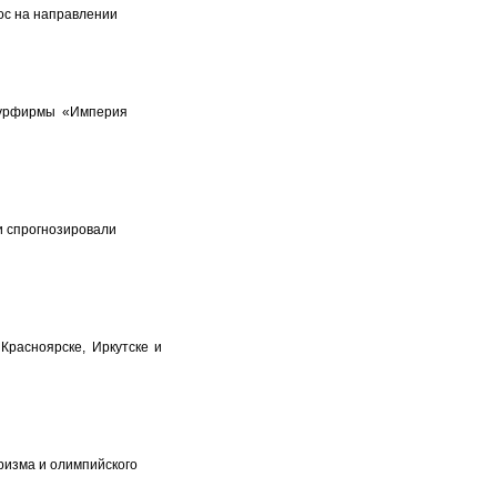
ос на направлении
р турфирмы «Империя
и спрогнозировали
Красноярске, Иркутске и
ризма и олимпийского