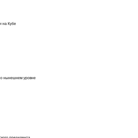
и на Кубе
т о нынешнем уровне
ского президента