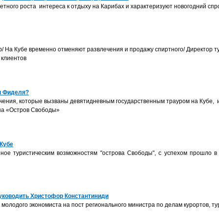
тного роста интереса к отдыху на Карибах и характеризуют новогодний спр
бор/ На Кубе временно отменяют развлечения и продажу спиртного/ Директо
 клиентов
и Фиделя?
ения, которые вызваны девятидневным государственным трауром на Кубе, 
 на «Остров Свободы»
 Кубе
ное туристическим возможностям "острова Свободы", c успехом прошло в 
руководить Христофор Константиниди
олодого экономиста на пост регионального министра по делам курортов, ту