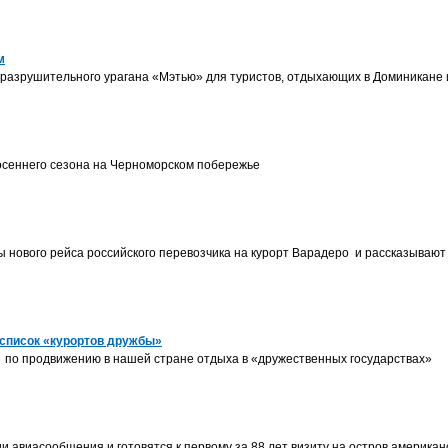
м
 разрушительного урагана «Мэтью» для туристов, отдыхающих в Доминикане 
 осеннего сезона на Черноморском побережье
 нового рейса российского перевозчика на курорт Варадеро и рассказываю
список «курортов дружбы»
по продвижению в нашей стране отдыха в «дружественных государствах»
и авиасообщения и готовятся к первому за 88 лет визиту на остров американ