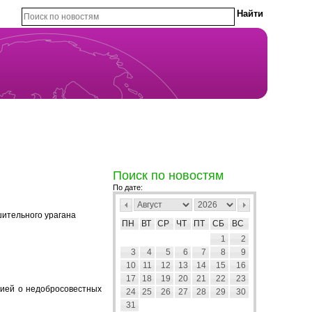
Поиск по новостям
По дате:
шительного урагана
ПН
ВТ
СР
ЧТ
ПТ
СБ
ВС
1
2
3
4
5
6
7
8
9
10
11
12
13
14
15
16
17
18
19
20
21
22
23
цией о недобросовестных
24
25
26
27
28
29
30
31